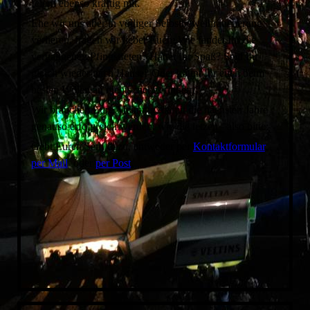
feiern ebenso kräftig mit.
2010
Ehe wir uns aber in völliger Selbstbeweihräucherung
2009
verlieren, fragen wir lieber Euch: Wie fandet Ihr die
2008
vergangenen Pfingstfeten? Hattet Ihr Spaß? Seid Ihr
gleich wieder nach Hause? Oder könnt Ihr euch beim
2007
besten Willen an nichts mehr erinnern?
2006
Wir brauchen Eure Meinung, damit die nächsten Jahre
2005
genauso erfolgreich werden, wie die letzen - also bitte:
2004
Gebt Euren Senf dazu, entweder per
Kontaktformular
,
per Mail
oder
per Post
.