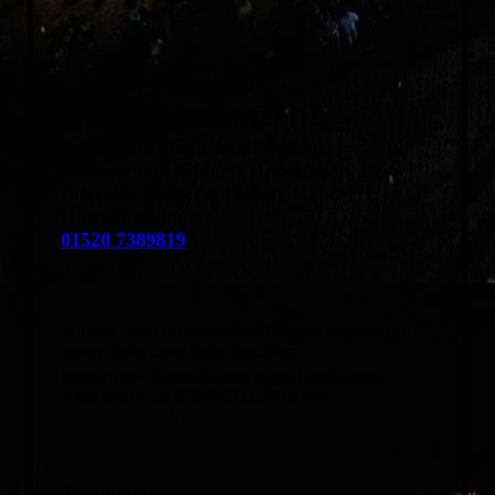
Laju-Klamotten!
Es gibt die Möglichkeit Jacken,
Pullover
und T-Shirts zu bestellen. Bei
Interesse meldet euch bei:
Hinrich Niehuus
01520 7389819
Wir sind auch bei Facebook! Besucht doch einmal
unsere Seite unter Seite besuchen:
https://www.facebook.com/pages/Landjugend-
Albersdorf/212627945495257?fref=ts
Downloads